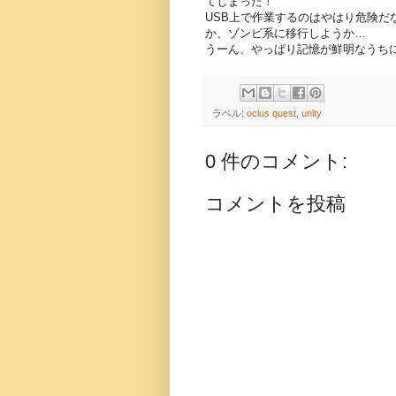
てしまった！
USB上で作業するのはやはり危険
か、ゾンビ系に移行しようか…
うーん、やっぱり記憶が鮮明なうち
ラベル:
oclus quest
,
unity
0 件のコメント:
コメントを投稿