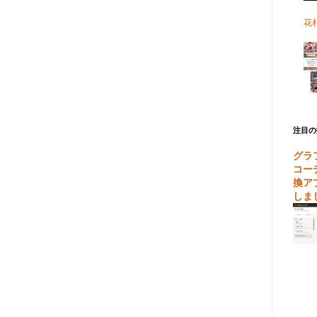
花
注目の
グラ
コー
換ア
しま