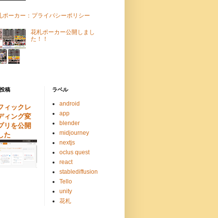
札ポーカー：プライバシーポリシー
花札ポーカー公開しまし
た！！
投稿
ラベル
android
フィックレ
app
ディング変
blender
プリを公開
midjourney
した
nextjs
oclus quest
react
stablediffusion
Tello
unity
花札