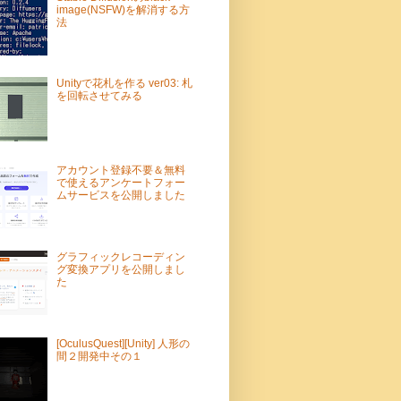
image(NSFW)を解消する方
法
Unityで花札を作る ver03: 札
を回転させてみる
アカウント登録不要＆無料
で使えるアンケートフォー
ムサービスを公開しました
グラフィックレコーディン
グ変換アプリを公開しまし
た
[OculusQuest][Unity] 人形の
間２開発中その１